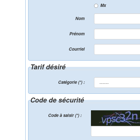
Mx
Nom
Prénom
Courriel
Tarif désiré
Catégorie (*) :
Code de sécurité
Code à saisir (*) :